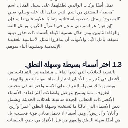
تمثل أيضًا بركات الوالدين لطفلهما. على سبيل المثال، اسم 
"محمد"، المشتق من اسم النبي صلى الله عليه وسلم، يعني 
"الممدوح" ويمثل شخصية استثنائية وتفانيًا. علاوة على ذلك، فإن 
"إبراهيم" هو اسم نبي مبجل في القرآن الكريم، ويمثل الثقة 
والوفاء الثابتين. ومن خلال تسمية الأبناء بأسماء ذات جذور دينية 
عميقة، يأمل الآباء والأمهات أن يتذكروا المثل الأساسية للعقيدة 
الإسلامية ويمثلوها أثناء نموهم.
1.3 اختر أسماء بسيطة وسهلة النطق.
بالنسبة للعائلات التي لديها لقاءات منتظمة بين الثقافات، من 
الأفضل في كثير من الأحيان اختيار أسماء سهلة النطق والتهجئة. 
ويضمن ذلك سهولة التعرف على الاسم واحترامه في مختلف 
الظروف، مما يسمح بتواصل واتصالات أكثر كفاءة. الأسماء 
الأقصر ذات المعاني الجيدة مناسبة للعائلات الحديثة. وتشمل 
بعض الأسماء التي غالبًا ما تُستخدم وسهلة النطق "عمر" و"زين" 
و"أيان" و"إدريس"، وهي أسماء لا تحمل معاني قوية فحسب، بل 
هي أيضًا سهلة النطق والفهم من قبل الأفراد من جميع الخلفيات.