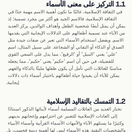
1.1 التركيز على معنى الأسماء
في الثقافة الإسلامية، غالبًا ما تكون أهمية الاسم مهمة جدًا في 
الثقافة الإسلامية. فالاسم الجيد هو أكثر من مجرد تسمية؛ إذ 
يمكن أن يمثل أيضًا شخصية الطفل وأهداف الوالدين. يركز العديد 
من الآباء عند تسمية أطفالهم على الدلالات الإيجابية التي يقدمها 
الاسم. ويفضل استخدام الأسماء التي تعبر عن صفات جيدة مثل 
الصدق أو الذكاء أو التفاني أو الشجاعة. على سبيل المثال، اسم 
"علي" يعني "النبيل" أو "الرفيع"، مما يدل على السعي القوي 
للفضيلة، في حين أن اسم "حكيم" يعني "حكيم"، مما يجعله 
مناسبًا للعائلات التي تأمل أن يكون طفلها مليئًا بالذكاء والفهم. 
يمكن للآباء أن يفيدوا حياة أطفالهم باختيار أسماء ذات دلالات 
إيجابية.
1.2 التمسك بالتقاليد الإسلامية
تختار العديد من العائلات المسلمة أسماء لأبنائها الذكور استنادًا 
إلى العادات الإسلامية للتعبير عن احترامهم وإعجابهم بدينهم. 
وكثيرًا ما يستلهم الآباء والأمهات الأسماء القرآنية وأسماء الأنبياء 
والشخصيات التقية. هذه الأسماء ليس لها أهمية دينية فحسب، بل 