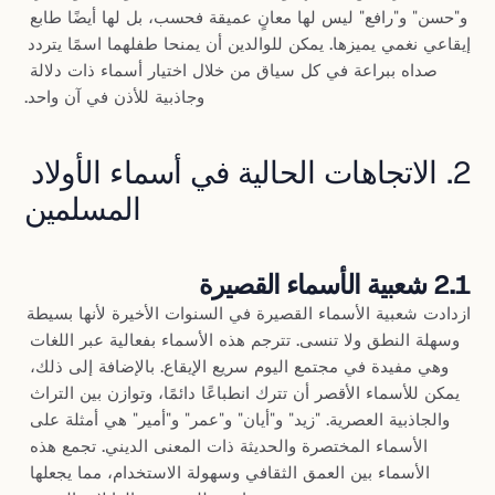
و"حسن" و"رافع" ليس لها معانٍ عميقة فحسب، بل لها أيضًا طابع 
إيقاعي نغمي يميزها. يمكن للوالدين أن يمنحا طفلهما اسمًا يتردد 
صداه ببراعة في كل سياق من خلال اختيار أسماء ذات دلالة 
وجاذبية للأذن في آن واحد.
2. الاتجاهات الحالية في أسماء الأولاد 
المسلمين
2.1 شعبية الأسماء القصيرة
ازدادت شعبية الأسماء القصيرة في السنوات الأخيرة لأنها بسيطة 
وسهلة النطق ولا تنسى. تترجم هذه الأسماء بفعالية عبر اللغات 
وهي مفيدة في مجتمع اليوم سريع الإيقاع. بالإضافة إلى ذلك، 
يمكن للأسماء الأقصر أن تترك انطباعًا دائمًا، وتوازن بين التراث 
والجاذبية العصرية. "زيد" و"أيان" و"عمر" و"أمير" هي أمثلة على 
الأسماء المختصرة والحديثة ذات المعنى الديني. تجمع هذه 
الأسماء بين العمق الثقافي وسهولة الاستخدام، مما يجعلها 