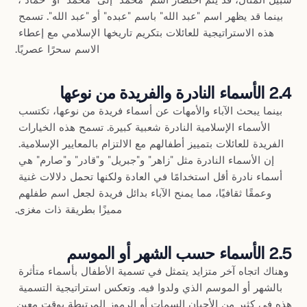
سبيل المثال، قد يتم اختصار اسم "محمد" إلى "محمد" أو "حماد"، 
بينما قد يظهر اسم "عبد الله" باسم "عبده" أو "عبد الله". تسمح 
هذه الاستراتيجية للعائلات بتكريم تاريخها الإسلامي مع إعطاء 
الاسم سحرًا عصريًا.
2.4 الأسماء النادرة والفريدة من نوعها
بينما يبحث الآباء والأمهات عن أسماء فريدة من نوعها، تكتسب 
الأسماء الإسلامية النادرة شعبية كبيرة. تسمح هذه الخيارات 
الفريدة للعائلات بتمييز أطفالهم مع الالتزام بالمعايير الإسلامية. 
إن الأسماء النادرة مثل "زاهر" و"جبريل" و"قادر" و"صارم" هي 
أسماء نادرة أقل استخدامًا في العادة ولكنها تحمل دلالات غنية 
وعمقًا ثقافيًا، مما يمنح الآباء بدائل فريدة لجعل اسم طفلهم 
مميزًا بطريقة ذات مغزى.
2.5 الأسماء حسب الشهر أو الموسم
وهناك اتجاه آخر متزايد يتمثل في تسمية الأطفال بأسماء متأثرة 
بالشهر أو الموسم الذي ولدوا فيه. وتعكس استراتيجية التسمية 
هذه في كثير من الأحيان السمات أو الرموز المرتبطة بوقت معين 