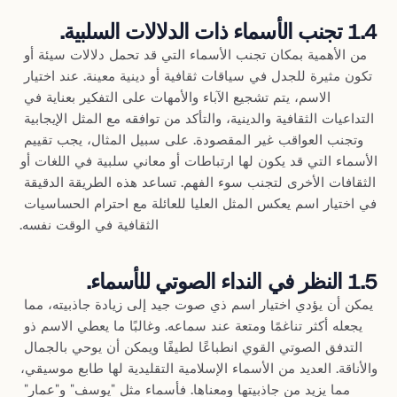
1.4 تجنب الأسماء ذات الدلالات السلبية.
من الأهمية بمكان تجنب الأسماء التي قد تحمل دلالات سيئة أو 
تكون مثيرة للجدل في سياقات ثقافية أو دينية معينة. عند اختيار 
الاسم، يتم تشجيع الآباء والأمهات على التفكير بعناية في 
التداعيات الثقافية والدينية، والتأكد من توافقه مع المثل الإيجابية 
وتجنب العواقب غير المقصودة. على سبيل المثال، يجب تقييم 
الأسماء التي قد يكون لها ارتباطات أو معاني سلبية في اللغات أو 
الثقافات الأخرى لتجنب سوء الفهم. تساعد هذه الطريقة الدقيقة 
في اختيار اسم يعكس المثل العليا للعائلة مع احترام الحساسيات 
الثقافية في الوقت نفسه.
1.5 النظر في النداء الصوتي للأسماء.
يمكن أن يؤدي اختيار اسم ذي صوت جيد إلى زيادة جاذبيته، مما 
يجعله أكثر تناغمًا ومتعة عند سماعه. وغالبًا ما يعطي الاسم ذو 
التدفق الصوتي القوي انطباعًا لطيفًا ويمكن أن يوحي بالجمال 
والأناقة. العديد من الأسماء الإسلامية التقليدية لها طابع موسيقي، 
مما يزيد من جاذبيتها ومعناها. فأسماء مثل "يوسف" و"عمار" 