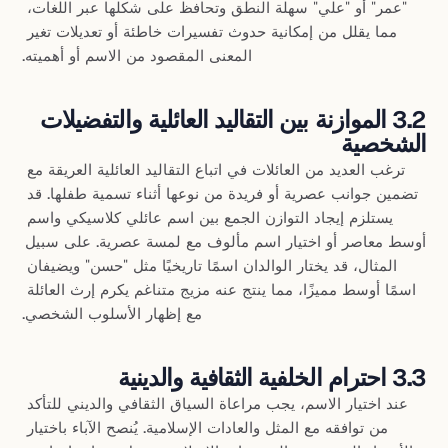
"عمر" أو "علي" سهلة النطق وتحافظ على شكلها عبر اللغات، 
مما يقلل من إمكانية حدوث تفسيرات خاطئة أو تعديلات تغير 
المعنى المقصود من الاسم أو أهميته.
3.2 الموازنة بين التقاليد العائلية والتفضيلات 
الشخصية
ترغب العديد من العائلات في اتباع التقاليد العائلية العريقة مع 
تضمين جوانب عصرية أو فريدة من نوعها أثناء تسمية طفلها. قد 
يستلزم إيجاد التوازن الجمع بين اسم عائلي كلاسيكي واسم 
أوسط معاصر أو اختيار اسم مألوف مع لمسة عصرية. على سبيل 
المثال، قد يختار الوالدان اسمًا تاريخيًا مثل "حسن" ويضيفان 
اسمًا أوسط مميزًا، مما ينتج عنه مزيج متناغم يكرم إرث العائلة 
مع إظهار الأسلوب الشخصي.
3.3 احترام الخلفية الثقافية والدينية
عند اختيار الاسم، يجب مراعاة السياق الثقافي والديني للتأكد 
من توافقه مع المثل والعادات الإسلامية. يُنصح الآباء باختيار 