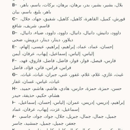
- بلال، بشير، بشير، بدر، برهان، برهان، بركات، باسم، باهر، 
B
باهر، بليغ، باسم، بيان
- قورش، كميل، القاهرة، كاهيل، كاهيل، شفيق، جهاد، جلال، 
C
قاسم، شريف، شافع
- داوود، دانيش، دانيال، دانيال، داوود، داوود، ضياء، دانيال، 
D
ديلاور، دينار، دينار، درويش، ضحى
- إحسان، عماد، عماد، إبراهيم، إبراهيم، عيسى، إلهام، 
E
إلياس، إلياس، إسماعيل، إيهاب، عرفان، أيمن
- فارس، فيصل، فواز، فواز، فاضل، فاضل، فاروق، فهد، 
F
فراس، فراس، فاتن، فؤاد، فاضل
- غيث، غازي، غلام، غلام، غفور، غني، جبران، غياث، غياث، 
G
غياث، غياس، غسان، غفار
- حسن، حمزة، حمزة، حارس، هادي، هاشم، هاشم، حميد، 
H
هشام، حكيم، حذيفة، حيدر
- إبراهيم، إدريس، إدريس، عمران، إلياس، إحسان، إسماعيل، 
I
إسماعيل، عزت، إيهاب، عرفان، عماد
- جميل، جمال، جمال، جبريل، جلال، جواد، جواد، جاسم، 
J
جعفر، جميل، جميل، جمشيد، جاسر