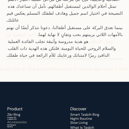
تمثل أحلام الوالدين لمستقبل أطفالهم. نأمل أن تساعدك هذه 
النصيحة في اختيار اسم جميل وهادف لطفلك المسلم يعكس قيم 
عائلتك.
بينما نغدق البركة على مستقبل أطفالنا، دعونا نتذكر أيضًا أن نهتم 
بالأمهات اللاتي يربينهم بحب وتفانٍ لا نهاية لهما. 
خاتم التسبيح من 
وصل الإسلام
 هو هدية مدروسة وأنيقة تجلب الفائدة العملية 
والسلام الروحي للحياة اليومية. فلتكن هذه الهدية ذات القلب 
الدافئ رمزًا لامتنانك ورعايتك للأم الرائعة في حياة طفلك.
priate Gift to Give a Muslim?
Quel est le cadeau approprié à offri
Product
Discover 
Zikr Ring 
Smart Tasbih Ring
iTasbih 2.0
Night Routine 
iTasbih 3.0
Accessories
Slow Living
Faithband
What Is Tasbih
Nurdio