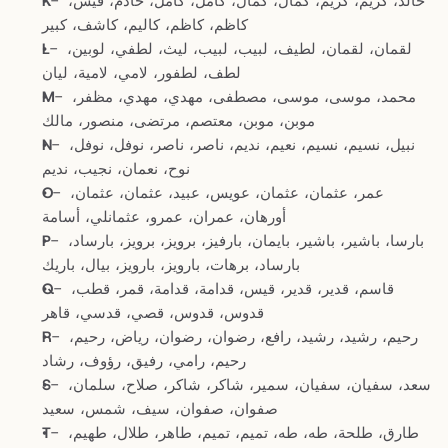
- خالد، كريم، كريم، كمال، كمال، كامل، كامل، خادم، قيس، 
K
كاظم، كاظم، كاليم، كاشف، كبير
- لقمان، لقمان، لطيف، لبيب، لبيب، ليث، لطفي، لوبين، 
L
لطف، لطفور، لامي، لامية، ليان
- محمد، موسى، موسى، مصطفى، مهدي، مهدي، مظفر، 
M
موبن، موبن، معتصم، مرتضى، منصور، مالك
- نبيل، نسيم، نسيم، نعيم، نديم، ناصر، ناصر، نوفل، نوفل، 
N
نوح، نعمان، نجيب، نديم
- عمر، عثمان، عثمان، عويس، عبيد، عثمان، عثمان، 
O
أورهان، عمران، عمرو، عثمانلي، أسامة
- بارسا، باشير، باشير، بايمان، بارفيز، برويز، برويز، بارساد، 
P
بارساد، برهات، بارويز، بارويز، بيال، باريك
- قاسم، قدير، قدير، قيس، قدامة، قدامة، قمر، قطب، 
Q
قدوس، قدوس، قصي، قدسي، قاهر
- رحيم، رشيد، رشيد، رافع، رضوان، رضوان، رياض، رحيم، 
R
رحيم، رامي، رفيق، رؤوف، رشاد
- سعد، سفيان، سفيان، سمير، شاكر، شاكر، صلاح، سلمان، 
S
صفوان، صفوان، سيف، شمس، سعيد
- طارق، طلحة، طه، طه، تميم، تميم، طاهر، طلال، طهيم، 
T